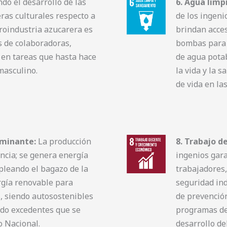
o el desarrollo de las
6. Agua limp
ras culturales respecto a
de los ingeni
groindustria azucarera es
brindan acces
s de colaboradoras,
bombas para 
n en tareas que hasta hace
de agua potab
masculino.
la vida y la 
de vida en la
aminante:
La producción
8. Trabajo d
ncia; se genera energía
ingenios gara
pleando el bagazo de la
trabajadores,
rgía renovable para
seguridad ind
 siendo autosostenibles
de prevención
ndo excedentes que se
programas de
o Nacional.
desarrollo d