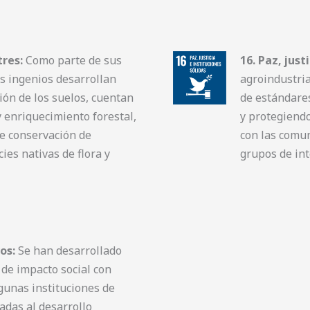
tres:
Como parte de sus
16. Paz, just
os ingenios desarrollan
agroindustria
ión de los suelos, cuentan
de estándare
 enriquecimiento forestal,
y protegiend
de conservación de
con las comun
ies nativas de flora y
grupos de int
os:
Se han desarrollado
de impacto social con
gunas instituciones de
adas al desarrollo